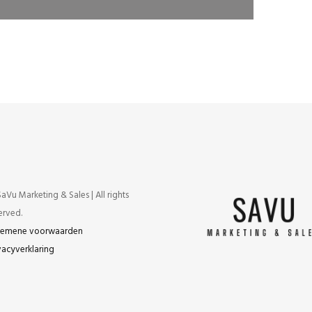
 en content
Online marketing
Strategie
Trainingen
e
aVu Marketing & Sales | All rights
erved.
gemene voorwaarden
vacyverklaring