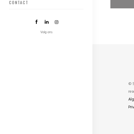
CONTACT
Creatie
Websit
Volg ons
© S
res
Al
Pri